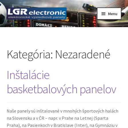
Preskočiť
Preskočiť
Menu
na
na
navigáciu
obsah
Domovská stránka
Basketbal
Kategória:
Nezaradené
Blog
Inštalácie
Časomiera – STOPKY
basketbalových panelov
Cenníkové tabule
Dôležité dokumenty webu www.lgr.sk
Naše panely sú inštalované v mnohých športových halách
na Slovensku a v ČR – napr. v Prahe na Letnej (Sparta
GDPR – ochrana osobných údajov
Praha), na Pasienkoch v Bratislave (Inter), na Gymnáziu v