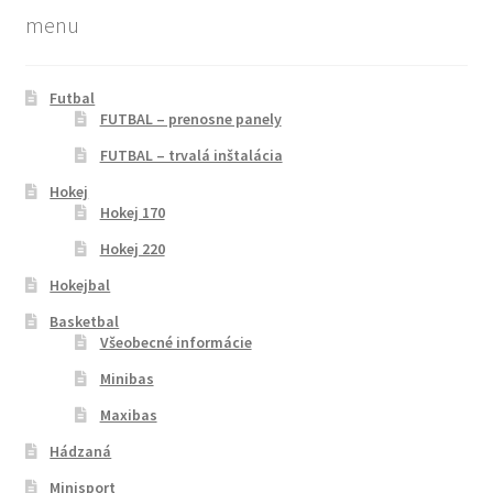
menu
Iné panely
Futbal
Kontakt
FUTBAL – prenosne panely
FUTBAL – trvalá inštalácia
Košík
Hokej
Hokej 170
LGR SKI TUNING TOOLS
Hokej 220
Malé panely
Hokejbal
Basketbal
Všeobecné informácie
Maxibas
Minibas
Minibas
Maxibas
Hádzaná
Môj účet
Minisport