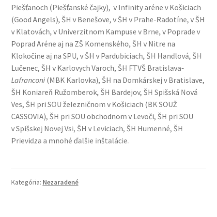
Piešťanoch (Piešťanské čajky), v Infinity aréne v Košiciach
Futbal
(Good Angels), ŠH v Benešove, v ŠH v Prahe-Radotíne, v ŠH
v Klatovách, v Univerzitnom Kampuse v Brne, v Poprade v
Futbal – stacionárne časomiery
Poprad Aréne aj na ZŠ Komenského, ŠH v Nitre na
Klokočine aj na SPU, v ŠH v Pardubiciach, ŠH Handlová, ŠH
Futbal -prenosné časomiery
Lučenec, ŠH v Karlovych Varoch, ŠH FTVŠ Bratislava-
Lafranconi
(MBK Karlovka), ŠH na Domkárskej v Bratislave,
Hádzaná
ŠH Koniareň Ružomberok, ŠH Bardejov, ŠH Spišská Nová
Ves, ŠH pri SOU železničnom v Košiciach (BK SOUŽ
Hodiny GPS
CASSOVIA), ŠH pri SOU obchodnom v Levoči, ŠH pri SOU
v Spišskej Novej Vsi, ŠH v Leviciach, ŠH Humenné, ŠH
Hokej
Prievidza a mnohé ďalšie inštalácie.
Hokej 170
Kategória:
Nezaradené
Hokej 220
Hokejbal