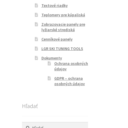
Textové riadky
Teplomery pre kúpaliská
Zobrazovacie panely pre
lyžiarské strediská
Cenníkové panely
LGR SKI TUNING TOOLS
Dokumenty
Ochrana osobných
údajov
GDPR – ochrana
osobných údajov
Hľadať
Hľadať: