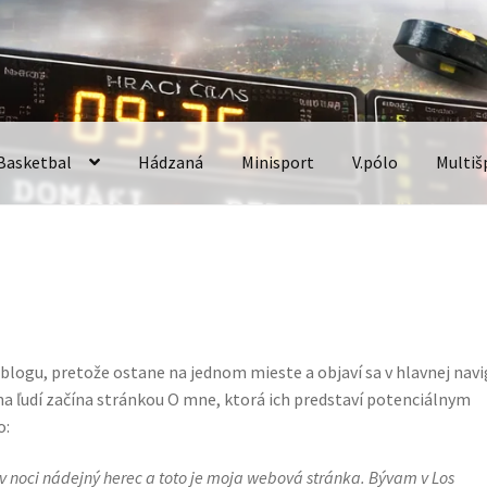
Basketbal
Hádzaná
Minisport
V.pólo
Multiš
a – STOPKY
Cenníkové tabule
Dôležité dokumenty webu www.lgr.s
 GPS
Hokej
Hokej 170
Hokej 220
Hokejbal
Iné panely
Kontakt
Koší
Ochrana osobných údajov
Pokladňa
Sekcia domovskej stránky
Tepl
 blogu, pretože ostane na jednom mieste a objaví sa v hlavnej navi
ina ľudí začína stránkou O mne, ktorá ich predstaví potenciálnym
adky
Ukážka strany
Všeobecné informácie
o:
 v noci nádejný herec a toto je moja webová stránka. Bývam v Los