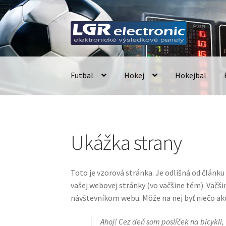
Preskočiť
Preskočiť
na
na
navigáciu
obsah
Futbal
Hokej
Hokejbal
Domovská stránka
Basketbal
Blog
Časomier
Ukážka strany
Futbal -prenosné časomiery
Hádzaná
Hodiny
Maxibas
Minibas
Môj účet
O stránke
Obchod
Toto je vzorová stránka. Je odlišná od článku
vašej webovej stránky (vo väčšine tém). Väčš
Teplomery pre lyžiarské strediská
Textové ri
návštevníkom webu. Môže na nej byť niečo ak
Ahoj! Cez deň som poslíček na bicykli,