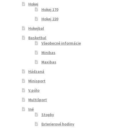
Hokej
Hokej 170
Hokej 220
Hokejbal
Basketbal
Všeobecné informácie
Minibas
b
Maxibas
Hádzaná
Minisport
V.pólo
Multišport
Iné
Stopky
Exterierové hodiny