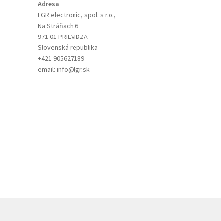
Adresa
LGR electronic, spol. s r.o.,
Na Stráňach 6
971 01 PRIEVIDZA
Slovenská republika
+421 905627189
email: info@lgr.sk