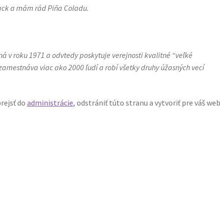
ck a mám rád Piña Coladu.
á v roku 1971 a odvtedy poskytuje verejnosti kvalitné “veľké
 zamestnáva viac ako 2000 ľudí a robí všetky druhy úžasných vecí
rejsť do
administrácie
, odstrániť túto stranu a vytvoriť pre váš we