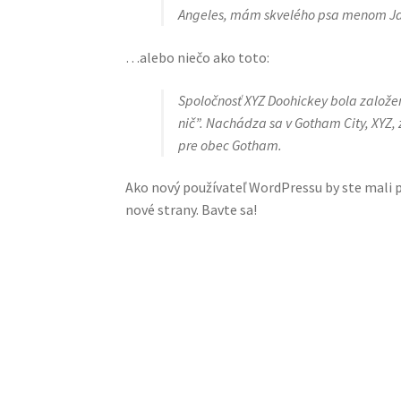
Angeles, mám skvelého psa menom Ja
…alebo niečo ako toto:
Spoločnosť XYZ Doohickey bola založen
nič”. Nachádza sa v Gotham City, XYZ,
pre obec Gotham.
Ako nový používateľ WordPressu by ste mali p
nové strany. Bavte sa!