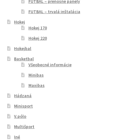
FUTBAL – prenosne panely
Futbal
FUTBAL – trvalá inštalácia
Futbal – stacionárne časomiery
Hokej
Hokej 170
Hokej 220
Futbal -prenosné časomiery
Hokejbal
Hádzaná
Basketbal
Všeobecné informácie
Hodiny GPS
Minibas
Maxibas
Hokej
Hádzaná
Hokej 170
Minisport
V.pólo
Hokej 220
Multišport
Iné
Hokejbal