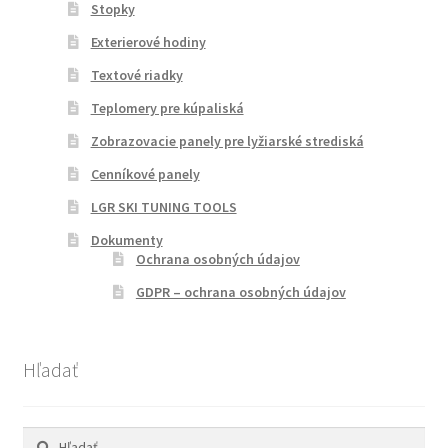
Stopky
Exterierové hodiny
Iné panely
Textové riadky
Kontakt
Teplomery pre kúpaliská
Zobrazovacie panely pre lyžiarské strediská
Košík
Cenníkové panely
LGR SKI TUNING TOOLS
LGR SKI TUNING TOOLS
Dokumenty
Malé panely
Ochrana osobných údajov
GDPR – ochrana osobných údajov
Maxibas
Minibas
Hľadať
Môj účet
Hľadať: