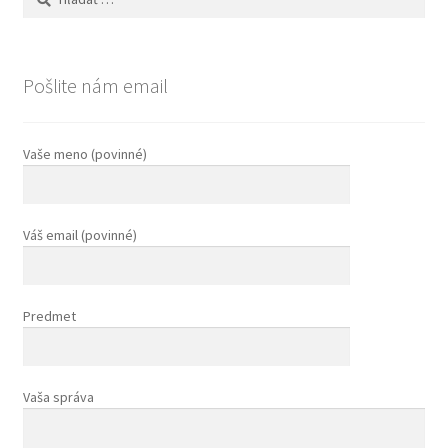
O stránke
Obchod
Pošlite nám email
Ochrana osobných údajov
Vaše meno (povinné)
Pokladňa
Sekcia domovskej stránky
Váš email (povinné)
Teplomery pre kúpaliská
Predmet
Teplomery pre lyžiarské strediská
Textové riadky
Vaša správa
Ukážka strany