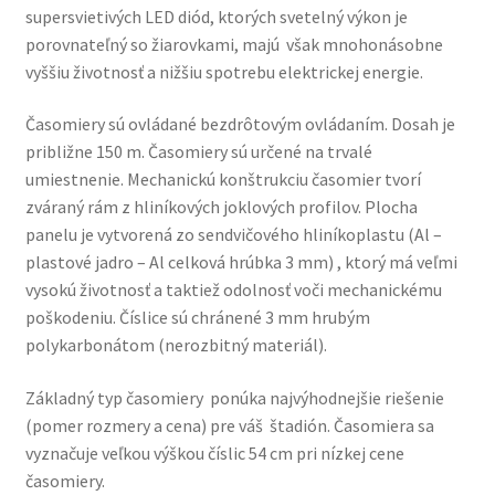
supersvietivých LED diód, ktorých svetelný výkon je
porovnateľný so žiarovkami, majú však mnohonásobne
vyššiu životnosť a nižšiu spotrebu elektrickej energie.
Časomiery sú ovládané bezdrôtovým ovládaním. Dosah je
približne 150 m. Časomiery sú určené na trvalé
umiestnenie. Mechanickú konštrukciu časomier tvorí
zváraný rám z hliníkových joklových profilov. Plocha
panelu je vytvorená zo sendvičového hliníkoplastu (Al –
plastové jadro – Al celková hrúbka 3 mm) , ktorý má veľmi
vysokú životnosť a taktiež odolnosť voči mechanickému
poškodeniu. Číslice sú chránené 3 mm hrubým
polykarbonátom (nerozbitný materiál).
Základný typ časomiery ponúka najvýhodnejšie riešenie
(pomer rozmery a cena) pre váš štadión. Časomiera sa
vyznačuje veľkou výškou číslic 54 cm pri nízkej cene
časomiery.