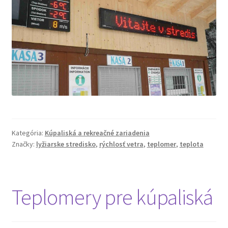
Kategória:
Kúpaliská a rekreačné zariadenia
Značky:
lyžiarske stredisko
,
rýchlosť vetra
,
teplomer
,
teplota
Teplomery pre kúpaliská