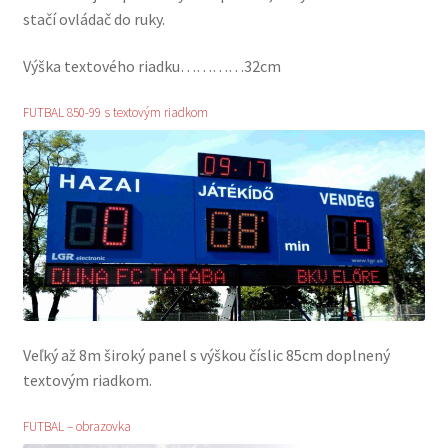
stačí ovládač do ruky.
Výška textového riadku…………32cm
FUTBAL 850-99 s textovým riadkom
Veľký až 8m široký panel s výškou číslic 85cm doplnený
textovým riadkom.
FUTBAL – obrazovka