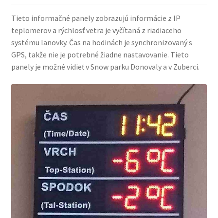
Tieto informačné panely zobrazujú informácie z IP
teplomerov a rýchlosť vetra je vyčítaná z riadiaceho
systému lanovky. Čas na hodinách je synchronizovaný s
GPS, takže nie je potrebné žiadne nastavovanie. Tieto
panely je možné vidieť v Snow parku Donovaly a v Zuberci.