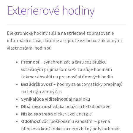
Exterierové hodiny
Elektronické hodiny slúžia na striedavé zobrazovanie
informácií o čase, dátume a teplote vzduchu. Základnými
vlastnosťami hodín sú:
Presnosť
– synchronizácia času cez družicu
vstavaným prijímačom GPS zaisťuje hodinám
takmer absolútnu presnosť atómových hodín.
Bezúdržbovosť
– hodiny sa automaticky prepínajú
na letný a zimný čas
Vynikajúca viditeľnosť
aj na slnku
Dlhá životnosť
vďaka použitiu LED diód Cree
Nízka spotreba
elektrickej energie
Odolnosť
voči poškodeniu vandalmi – pevná
hliníková konštrukcia a nerozbitný polykarbonát