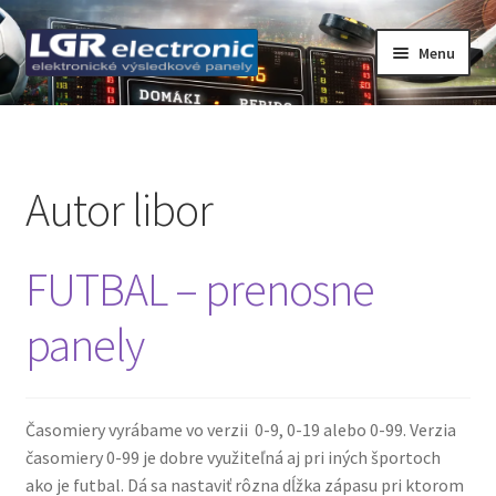
Preskočiť
Preskočiť
Menu
na
na
navigáciu
obsah
Domovská stránka
Basketbal
Autor
libor
Blog
FUTBAL – prenosne
Časomiera – STOPKY
panely
Cenníkové tabule
Dôležité dokumenty webu www.lgr.sk
Časomiery vyrábame vo verzii 0-9, 0-19 alebo 0-99. Verzia
časomiery 0-99 je dobre využiteľná aj pri iných športoch
GDPR – ochrana osobných údajov
ako je futbal. Dá sa nastaviť rôzna dĺžka zápasu pri ktorom