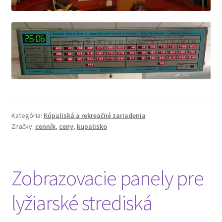
Kategória:
Kúpaliská a rekreačné zariadenia
Značky:
cenník
,
ceny
,
kupalisko
Zobrazovacie panely pre
lyžiarské strediská