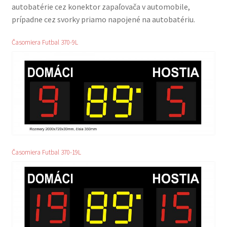
autobatérie cez konektor zapaľovača v automobile,
O stránke
prípadne cez svorky priamo napojené na autobatériu.
Obchod
Časomiera Futbal 370-9L
Ochrana osobných údajov
Pokladňa
Sekcia domovskej stránky
Teplomery pre kúpaliská
Časomiera Futbal 370-19L
Teplomery pre lyžiarské strediská
Textové riadky
Ukážka strany