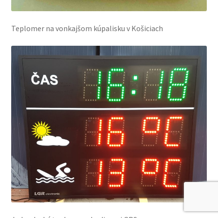
Teplomer na vonkajšom kúpalisku v Košiciach