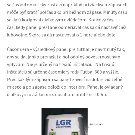
sa čas automaticky zastaví napríklad pri žiackych zápasoch
Futbal
môže byť kratší polčas ako pri bežnom zápase. Minúty času
sa dajú korigovať diaľkovým ovládačom. Koncový čas, t.j.
Futbal – stacionárne časomiery
čas, kedy panel prestane odmeriavať čas sa dá nastaviť tiež
ľubovoľne. Skóre sa dá nastavovať o 1 hore alebo dole.
Futbal -prenosné časomiery
Časomiera – výsledkový panel pre futbal je navrhnutý tak,
Hádzaná
aby sa dal ľahko prenášať a bol odolný poveternostným
vplyvom. Nie je určený na trvalú inštaláciu. Na trvalú
Hodiny GPS
inštaláciu sú určené časomiery radu Futbal 600 a vyššie.
Pred každým zápasom sa panel zavesí na dobre viditeľné
Hokej
miesto a po zápase odloží do interiéru. Panel je ovládaný
diaľkovým ovládačom s dosahom približne 100m.
Hokej 170
Hokej 220
Hokejbal