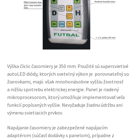
Iné panely
Kontakt
Košík
LGR SKI TUNING TOOLS
Výška číslic časomiery je 350 mm. Použité sú supersvietivé
autoLED diódy, ktorých svetelný výkon je porovnateľný so
Malé panely
žiarovkami, majú však mnohonásobne vyššiu životnosť
a nižšiu spotrebu elektrickej energie. Panel je riadený
Maxibas
mikroprocesorom, ktorý umožňuje implementovať veľa
funkcií popísaných vyššie. Nevyžaduje žiadnu údržbu ani
výmenu svietiacich prvkov.
Minibas
Napájanie časomiery je zabezpečené napájacím
Môj účet
adaptérom (súčasť dodávky s panelom), prípadne z